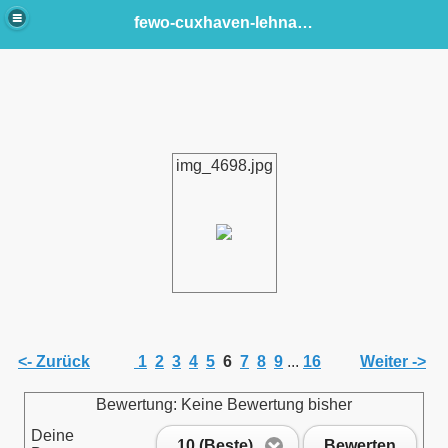
fewo-cuxhaven-lehnacker
img_4698.jpg
<- Zurück
1
2
3
4
5
6
7
8
9
...
16
Weiter ->
Bewertung: Keine Bewertung bisher
Deine
10 (Beste)
Bewerten