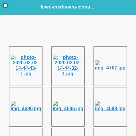
fewo-cuxhaven-lehnacker