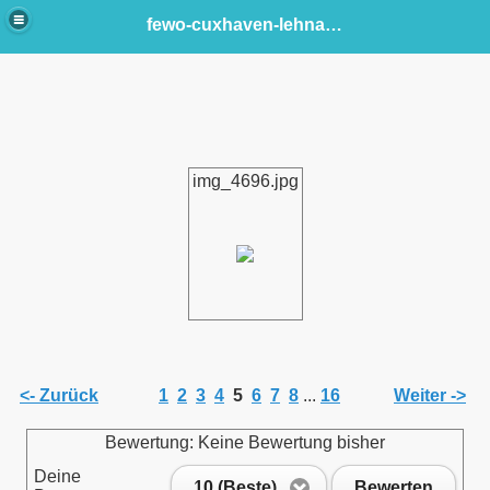
fewo-cuxhaven-lehnacker
img_4696.jpg
<- Zurück
1
2
3
4
5
6
7
8
...
16
Weiter ->
Bewertung: Keine Bewertung bisher
Deine
10 (Beste)
Bewerten