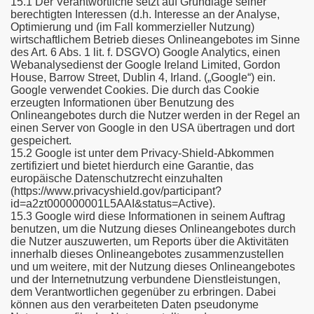
15.1 Der Verantwortliche setzt auf Grundlage seiner
berechtigten Interessen (d.h. Interesse an der Analyse,
Optimierung und (im Fall kommerzieller Nutzung)
wirtschaftlichem Betrieb dieses Onlineangebotes im Sinne
des Art. 6 Abs. 1 lit. f. DSGVO) Google Analytics, einen
Webanalysedienst der Google Ireland Limited, Gordon
House, Barrow Street, Dublin 4, Irland. („Google“) ein.
Google verwendet Cookies. Die durch das Cookie
erzeugten Informationen über Benutzung des
Onlineangebotes durch die Nutzer werden in der Regel an
einen Server von Google in den USA übertragen und dort
gespeichert.
15.2 Google ist unter dem Privacy-Shield-Abkommen
zertifiziert und bietet hierdurch eine Garantie, das
europäische Datenschutzrecht einzuhalten
(https://www.privacyshield.gov/participant?
id=a2zt000000001L5AAI&status=Active).
15.3 Google wird diese Informationen in seinem Auftrag
benutzen, um die Nutzung dieses Onlineangebotes durch
die Nutzer auszuwerten, um Reports über die Aktivitäten
innerhalb dieses Onlineangebotes zusammenzustellen
und um weitere, mit der Nutzung dieses Onlineangebotes
und der Internetnutzung verbundene Dienstleistungen,
dem Verantwortlichen gegenüber zu erbringen. Dabei
können aus den verarbeiteten Daten pseudonyme