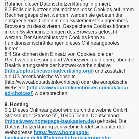
Rahmen dieser Datenschutzerklärung informiert.
8.3 Falls die Nutzer nicht möchten, dass Cookies auf ihrem
Rechner gespeichert werden, werden sie gebeten die
entsprechende Option in den Systemeinstellungen ihres
Browsers zu deaktivieren. Gespeicherte Cookies können
in den Systemeinstellungen des Browsers gelöscht
werden. Der Ausschluss von Cookies kann zu
Funktionseinschränkungen dieses Onlineangebotes
führen.
8.4 Sie können dem Einsatz von Cookies, die der
Reichweitenmessung und Werbezwecken dienen, über die
Deaktivierungsseite der Netzwerkwerbeinitiative
(
http://optout.networkadvertising.org/
) und zusätzlich
die US-amerikanische Webseite
(http://www.aboutads.info/choices) oder die europäische
Webseite (
http://www.youronlinechoices.com/uk/your-
ad-choices/
) widersprechen.
9. Hosting
9.1 Dieses Onlineangebot wird durch die webme GmbH,
Strassburger Strasse 55, 10405 Berlin, Deutschland
(
https://www.homepage-baukasten.de/
) gehostet. Die
Datenschutzerklärung von webme findet sich unter der
Webadresse
https://www.homepage-
baukasten.de/de/Datenschutzerklaerung.php
.