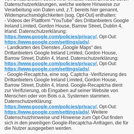
Datenschutzerklärungen, welche weitere Hinweise zur
Verarbeitung von Daten und, z.T. bereits hier genannt,
Widerspruchsmöglichkeiten (sog. Opt-Out) enthalten:
- Videos der Plattform “YouTube” des Drittanbieters Google
Ireland Limited, Gordon House, Barrow Street, Dublin 4,
Irland. Datenschutzerklärung:
https://www.google.com/policies/privacy/
, Opt-Out:
https://www.google.com/settings/ads/
.
- Landkarten des Dienstes „Google Maps“ des
Drittanbieters Google Ireland Limited, Gordon House,
Barrow Street, Dublin 4, Irland. Datenschutzerklärung:
https://www.google.com/policies/privacy/
, Opt-Out:
https://www.google.com/settings/ads/
.
- Google-Recaptcha, eine sog. Captcha -Verifizierung des
Drittanbieters Google Ireland Limited, Gordon House,
Barrow Street, Dublin 4, Irland. Google-Recaptcha dient
zur Verifizierung, ob Eingaben auf seiner Website von
Menschen oder von Bots o.ä. Systemen stammen.
Datenschutzerklärung:
https://www.google.com/policies/privacy/
, Opt-Out:
https://www.google.com/settings/ads/
. Weitere
Datenschutzhinweise und Hinweise zum Opt-Out finden
sich in den jeweiligen Google-Recaptcha-Anfragen, die für
die Nutzer ausgegeben werden.