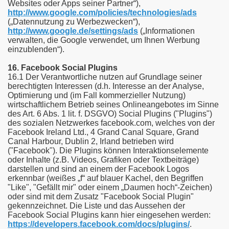
Websites oder Apps seiner Partner“),
http://www.google.com/policies/technologies/ads
(„Datennutzung zu Werbezwecken“),
http://www.google.de/settings/ads
(„Informationen
verwalten, die Google verwendet, um Ihnen Werbung
einzublenden“).
16. Facebook Social Plugins
16.1 Der Verantwortliche nutzen auf Grundlage seiner
berechtigten Interessen (d.h. Interesse an der Analyse,
Optimierung und (im Fall kommerzieller Nutzung)
wirtschaftlichem Betrieb seines Onlineangebotes im Sinne
des Art. 6 Abs. 1 lit. f. DSGVO) Social Plugins ("Plugins")
des sozialen Netzwerkes facebook.com, welches von der
Facebook Ireland Ltd., 4 Grand Canal Square, Grand
Canal Harbour, Dublin 2, Irland betrieben wird
("Facebook"). Die Plugins können Interaktionselemente
oder Inhalte (z.B. Videos, Grafiken oder Textbeiträge)
darstellen und sind an einem der Facebook Logos
erkennbar (weißes „f“ auf blauer Kachel, den Begriffen
"Like", "Gefällt mir" oder einem „Daumen hoch“-Zeichen)
oder sind mit dem Zusatz "Facebook Social Plugin"
gekennzeichnet. Die Liste und das Aussehen der
Facebook Social Plugins kann hier eingesehen werden:
https://developers.facebook.com/docs/plugins/
.