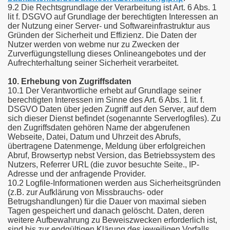
9.2 Die Rechtsgrundlage der Verarbeitung ist Art. 6 Abs. 1
lit f. DSGVO auf Grundlage der berechtigten Interessen an
der Nutzung einer Server- und Softwareinfrastruktur aus
Gründen der Sicherheit und Effizienz. Die Daten der
Nutzer werden von webme nur zu Zwecken der
Zurverfügungstellung dieses Onlineangebotes und der
Aufrechterhaltung seiner Sicherheit verarbeitet.
10. Erhebung von Zugriffsdaten
10.1 Der Verantwortliche erhebt auf Grundlage seiner
berechtigten Interessen im Sinne des Art. 6 Abs. 1 lit. f.
DSGVO Daten über jeden Zugriff auf den Server, auf dem
sich dieser Dienst befindet (sogenannte Serverlogfiles). Zu
den Zugriffsdaten gehören Name der abgerufenen
Webseite, Datei, Datum und Uhrzeit des Abrufs,
übertragene Datenmenge, Meldung über erfolgreichen
Abruf, Browsertyp nebst Version, das Betriebssystem des
Nutzers, Referrer URL (die zuvor besuchte Seite., IP-
Adresse und der anfragende Provider.
10.2 Logfile-Informationen werden aus Sicherheitsgründen
(z.B. zur Aufklärung von Missbrauchs- oder
Betrugshandlungen) für die Dauer von maximal sieben
Tagen gespeichert und danach gelöscht. Daten, deren
weitere Aufbewahrung zu Beweiszwecken erforderlich ist,
sind bis zur endgültigen Klärung des jeweiligen Vorfalls