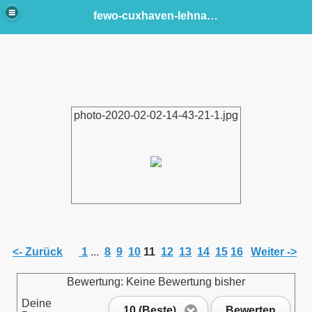
fewo-cuxhaven-lehnacker
photo-2020-02-02-14-43-21-1.jpg
<- Zurück
1
...
8
9
10
11
12
13
14
15
16
Weiter ->
Bewertung: Keine Bewertung bisher
Deine
10 (Beste)
Bewerten